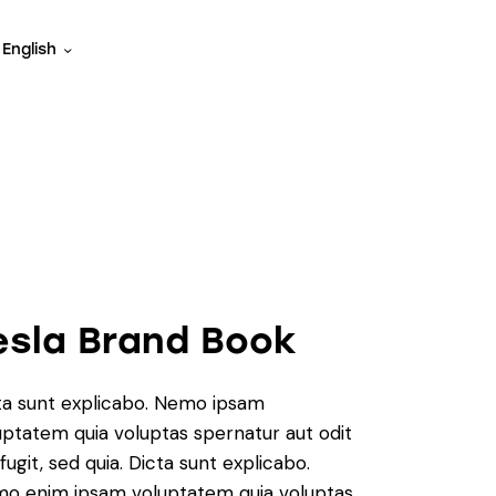
English
esla Brand Book
ta sunt explicabo. Nemo ipsam
uptatem quia voluptas spernatur aut odit
fugit, sed quia. Dicta sunt explicabo.
o enim ipsam voluptatem quia voluptas