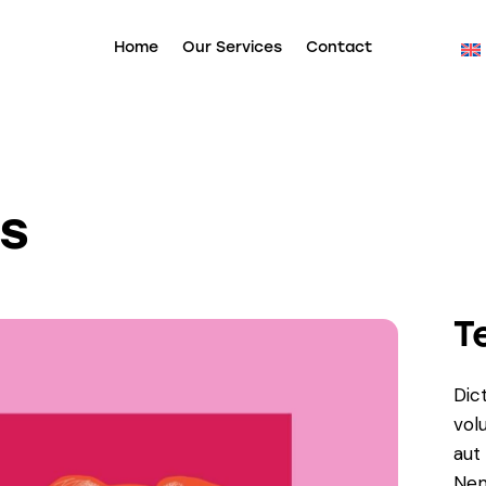
Home
Our Services
Contact
s
T
Dic
vol
aut 
Nem