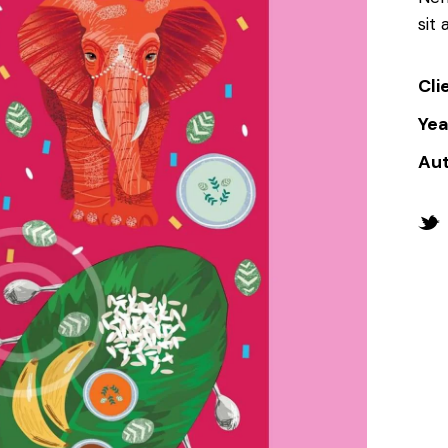
sit 
Cli
Yea
Au