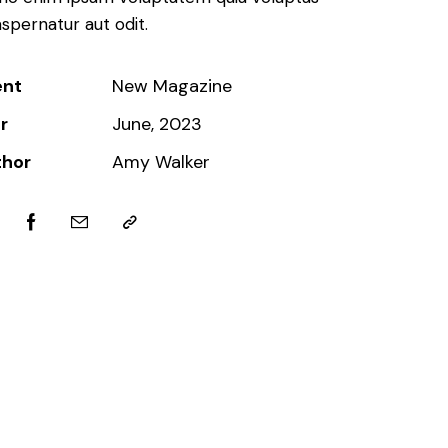
aspernatur aut odit.
ent
New Magazine
r
June, 2023
thor
Amy Walker