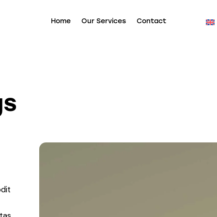
Home
Our Services
Contact
gs
dit
tas